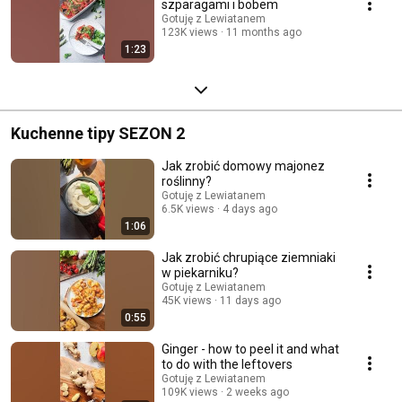
szparagami i bobem
Gotuję z Lewiatanem
123K views
11 months ago
1:23
Kuchenne tipy SEZON 2
Jak zrobić domowy majonez
roślinny?
Gotuję z Lewiatanem
6.5K views
4 days ago
1:06
Jak zrobić chrupiące ziemniaki
w piekarniku?
Gotuję z Lewiatanem
45K views
11 days ago
0:55
Ginger - how to peel it and what
to do with the leftovers
Gotuję z Lewiatanem
109K views
2 weeks ago