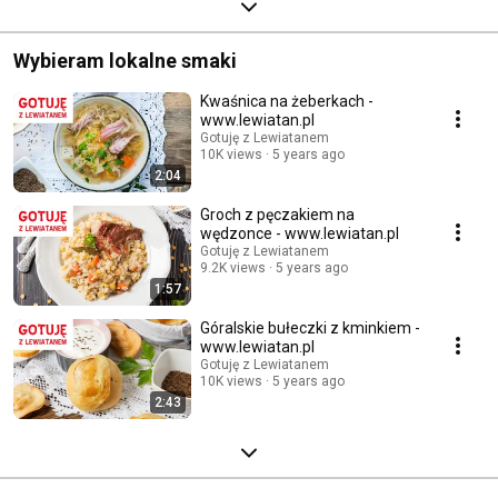
Wybieram lokalne smaki
Kwaśnica na żeberkach -
www.lewiatan.pl
Gotuję z Lewiatanem
10K views
5 years ago
2:04
Groch z pęczakiem na
wędzonce - www.lewiatan.pl
Gotuję z Lewiatanem
9.2K views
5 years ago
1:57
Góralskie bułeczki z kminkiem -
www.lewiatan.pl
Gotuję z Lewiatanem
10K views
5 years ago
2:43