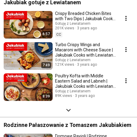
Jakubiak gotuje z Lewiatanem
Crispy Breaded Chicken Bites
with Two Dips | Jakubiak Cooks
with Lewiatan Ep. 4
Gotuję z Lewiatanem
201K views
3 years ago
6:57
CC
Turbo Crispy Wings and
Macaroni with Cheese Sauce |
Jakubiak Cooks with Lewiatan
Ep. 14
Gotuję z Lewiatanem
121K views
3 years ago
7:49
Poultry Kofta with Middle
Eastern Salad and Labneh |
Jakubiak Cooks with Lewiatan
Ep. 10
Gotuję z Lewiatanem
89K views
3 years ago
8:39
Rodzinne Pałaszowanie z Tomaszem Jakubiakiem
Domowe Ravioli | Rodzinne