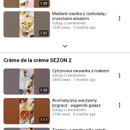
1:30
Maślane ciastka z czekoladą i
orzechami włoskimi
Gotuję z Lewiatanem
103K views
3 months ago
1:21
Crème de la crème SEZON 2
Cytrynowa owsianka z makiem
Gotuję z Lewiatanem
345K views
7 months ago
1:23
Aromatyczny warzywny
bogracz - węgierski gulasz
Gotuję z Lewiatanem
379K views
8 months ago
1:17
Tiramisu o smaku piña colady