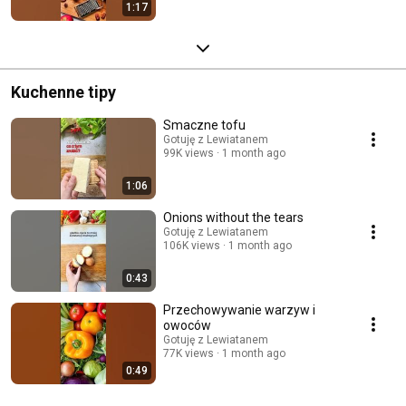
1:17
Kuchenne tipy
Smaczne tofu
Gotuję z Lewiatanem
99K views
1 month ago
1:06
Onions without the tears
Gotuję z Lewiatanem
106K views
1 month ago
0:43
Przechowywanie warzyw i
owoców
Gotuję z Lewiatanem
77K views
1 month ago
0:49