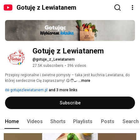
Gotuję z Lewiatanem
Gotuję z Lewiatanem
@gotuje_z_Lewiatanem
27.5K subscribers
•
396 videos
Przepisy regionalne i świetne pomysły – taka jest kuchnia Lewiatana, do 
której serdecznie Cię zapraszamy! 😋🧑‍🍳 
...more
gotujezlewiatanem.pl
and 3 more links
Subscribe
Home
Videos
Shorts
Playlists
Posts
Search