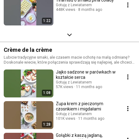
Gotuję z Lewiatanem
448K views
8 months ago
1:22
Crème de la crème
Lubicie tradycyjne smaki, ale czasem macie ochotę na małą odmianę?
Doskonale wiecie, które połączenia sprawdzają się najlepiej, ale chcecie
spróbować czegoś nowego? Śledźcie naszą nową serię Crème de la
Jajko sadzone w parówkach w
crème! 👌
kształcie serca
Gotuję z Lewiatanem
57K views
11 months ago
1:08
Zupa krem z pieczonym
czosnkiem i migdałami
Gotuję z Lewiatanem
101K views
11 months ago
1:28
Gołąbki z kaszą jaglaną,