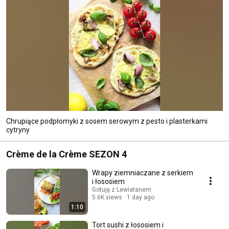
Chrupiące podpłomyki z sosem serowym z pesto i plasterkami
cytryny
Crème de la Crème SEZON 4
Wrapy ziemniaczane z serkiem
i łososiem
Gotuję z Lewiatanem
5.6K views
1 day ago
1:10
Tort sushi z łososiem i