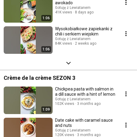
awokado
Gotuję z Lewiatanem
41K views
8 days ago
1:06
Wysokobiałkowe zapiekanki z
chili i serkiem wiejskim
Gotuję z Lewiatanem
84K views
2 weeks ago
1:06
Crème de la crème SEZON 3
Chickpea pasta with salmon in
a dill sauce with a hint of lemon
Gotuję z Lewiatanem
102K views
3 months ago
1:09
Date cake with caramel sauce
and nuts
Gotuję z Lewiatanem
120K views
3 months ago