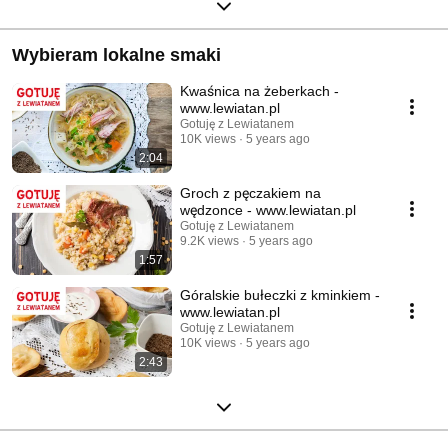
Wybieram lokalne smaki
Kwaśnica na żeberkach -
www.lewiatan.pl
Gotuję z Lewiatanem
10K views
5 years ago
2:04
Groch z pęczakiem na
wędzonce - www.lewiatan.pl
Gotuję z Lewiatanem
9.2K views
5 years ago
1:57
Góralskie bułeczki z kminkiem -
www.lewiatan.pl
Gotuję z Lewiatanem
10K views
5 years ago
2:43