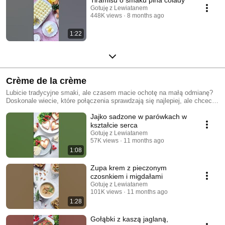
Gotuję z Lewiatanem
448K views
8 months ago
1:22
Crème de la crème
Lubicie tradycyjne smaki, ale czasem macie ochotę na małą odmianę?
Doskonale wiecie, które połączenia sprawdzają się najlepiej, ale chcecie
spróbować czegoś nowego? Śledźcie naszą nową serię Crème de la
Jajko sadzone w parówkach w
crème! 👌
kształcie serca
Gotuję z Lewiatanem
57K views
11 months ago
1:08
Zupa krem z pieczonym
czosnkiem i migdałami
Gotuję z Lewiatanem
101K views
11 months ago
1:28
Gołąbki z kaszą jaglaną,