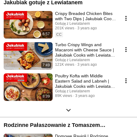
Jakubiak gotuje z Lewiatanem
Crispy Breaded Chicken Bites
with Two Dips | Jakubiak Cooks
with Lewiatan Ep. 4
Gotuję z Lewiatanem
201K views
3 years ago
6:57
CC
Turbo Crispy Wings and
Macaroni with Cheese Sauce |
Jakubiak Cooks with Lewiatan
Ep. 14
Gotuję z Lewiatanem
121K views
3 years ago
7:49
Poultry Kofta with Middle
Eastern Salad and Labneh |
Jakubiak Cooks with Lewiatan
Ep. 10
Gotuję z Lewiatanem
89K views
3 years ago
8:39
Rodzinne Pałaszowanie z Tomaszem
Jakubiakiem
Domowe Ravioli | Rodzinne