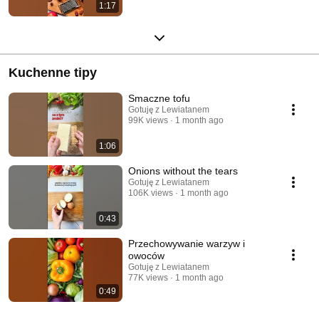
1:17
Kuchenne tipy
Smaczne tofu
Gotuję z Lewiatanem
99K views
1 month ago
1:06
Onions without the tears
Gotuję z Lewiatanem
106K views
1 month ago
0:43
Przechowywanie warzyw i
owoców
Gotuję z Lewiatanem
77K views
1 month ago
0:49