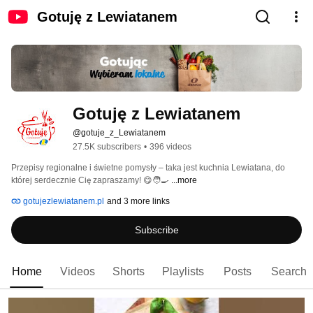
Gotuję z Lewiatanem
Gotuję z Lewiatanem
@gotuje_z_Lewiatanem
27.5K subscribers
•
396 videos
Przepisy regionalne i świetne pomysły – taka jest kuchnia Lewiatana, do 
której serdecznie Cię zapraszamy! 😋🧑‍🍳 
...more
gotujezlewiatanem.pl
and 3 more links
Subscribe
Home
Videos
Shorts
Playlists
Posts
Search