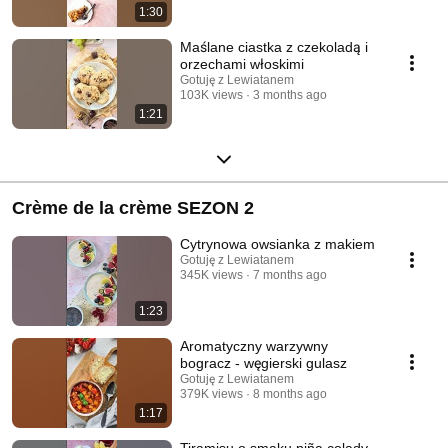
1:30
Maślane ciastka z czekoladą i
orzechami włoskimi
Gotuję z Lewiatanem
103K views
3 months ago
1:21
Crème de la crème SEZON 2
Cytrynowa owsianka z makiem
Gotuję z Lewiatanem
345K views
7 months ago
1:23
Aromatyczny warzywny
bogracz - węgierski gulasz
Gotuję z Lewiatanem
379K views
8 months ago
1:17
Tiramisu o smaku piña colady