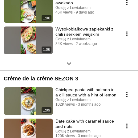
awokado
Gotuję z Lewiatanem
46K views
9 days ago
1:06
Wysokobiałkowe zapiekanki z
chili i serkiem wiejskim
Gotuję z Lewiatanem
84K views
2 weeks ago
1:06
Crème de la crème SEZON 3
Chickpea pasta with salmon in
a dill sauce with a hint of lemon
Gotuję z Lewiatanem
102K views
3 months ago
1:09
Date cake with caramel sauce
and nuts
Gotuję z Lewiatanem
120K views
3 months ago