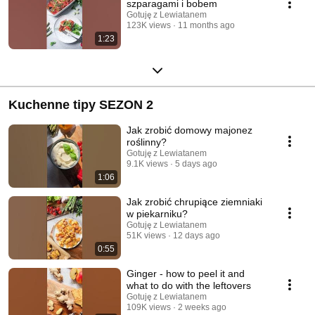
szparagami i bobem
Gotuję z Lewiatanem
123K views
11 months ago
1:23
Kuchenne tipy SEZON 2
Jak zrobić domowy majonez
roślinny?
Gotuję z Lewiatanem
9.1K views
5 days ago
1:06
Jak zrobić chrupiące ziemniaki
w piekarniku?
Gotuję z Lewiatanem
51K views
12 days ago
0:55
Ginger - how to peel it and
what to do with the leftovers
Gotuję z Lewiatanem
109K views
2 weeks ago