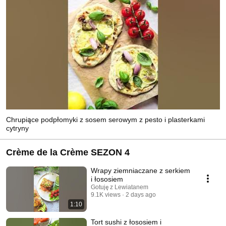
Chrupiące podpłomyki z sosem serowym z pesto i plasterkami
cytryny
Crème de la Crème SEZON 4
Wrapy ziemniaczane z serkiem
i łososiem
Gotuję z Lewiatanem
9.1K views
2 days ago
1:10
Tort sushi z łososiem i