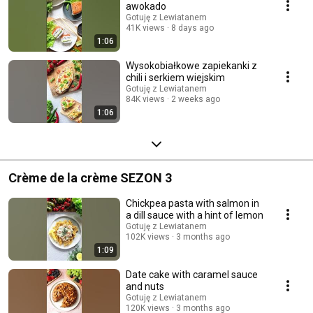
awokado
Gotuję z Lewiatanem
41K views
8 days ago
1:06
Wysokobiałkowe zapiekanki z
chili i serkiem wiejskim
Gotuję z Lewiatanem
84K views
2 weeks ago
1:06
Crème de la crème SEZON 3
Chickpea pasta with salmon in
a dill sauce with a hint of lemon
Gotuję z Lewiatanem
102K views
3 months ago
1:09
Date cake with caramel sauce
and nuts
Gotuję z Lewiatanem
120K views
3 months ago