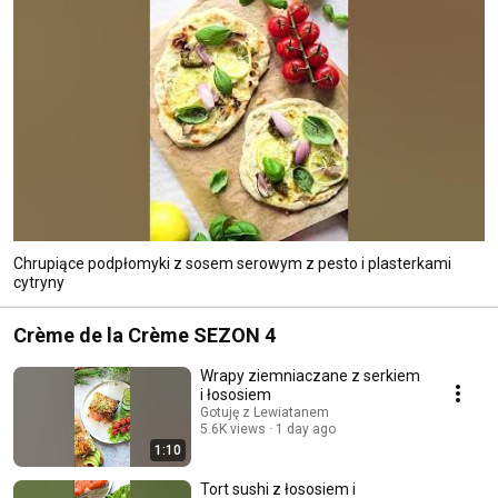
Chrupiące podpłomyki z sosem serowym z pesto i plasterkami
cytryny
Crème de la Crème SEZON 4
Wrapy ziemniaczane z serkiem
i łososiem
Gotuję z Lewiatanem
5.6K views
1 day ago
1:10
Tort sushi z łososiem i