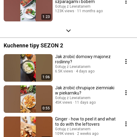
szparagami i bobem
Gotuję z Lewiatanem
123K views
11 months ago
1:23
Kuchenne tipy SEZON 2
Jak zrobić domowy majonez
roślinny?
Gotuję z Lewiatanem
6.5K views
4 days ago
1:06
Jak zrobić chrupiące ziemniaki
w piekarniku?
Gotuję z Lewiatanem
45K views
11 days ago
0:55
Ginger - how to peel it and what
to do with the leftovers
Gotuję z Lewiatanem
109K views
2 weeks ago