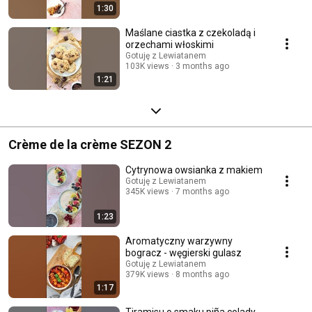
1:30
Maślane ciastka z czekoladą i
orzechami włoskimi
Gotuję z Lewiatanem
103K views
3 months ago
1:21
Crème de la crème SEZON 2
Cytrynowa owsianka z makiem
Gotuję z Lewiatanem
345K views
7 months ago
1:23
Aromatyczny warzywny
bogracz - węgierski gulasz
Gotuję z Lewiatanem
379K views
8 months ago
1:17
Tiramisu o smaku piña colady