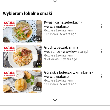
Wybieram lokalne smaki
Kwaśnica na żeberkach -
www.lewiatan.pl
Gotuję z Lewiatanem
10K views
5 years ago
2:04
Groch z pęczakiem na
wędzonce - www.lewiatan.pl
Gotuję z Lewiatanem
9.2K views
5 years ago
1:57
Góralskie bułeczki z kminkiem -
www.lewiatan.pl
Gotuję z Lewiatanem
10K views
5 years ago
2:43