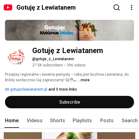
Gotuję z Lewiatanem
Gotuję z Lewiatanem
@gotuje_z_Lewiatanem
27.5K subscribers
•
396 videos
Przepisy regionalne i świetne pomysły – taka jest kuchnia Lewiatana, do 
której serdecznie Cię zapraszamy! 😋🧑‍🍳 
...more
gotujezlewiatanem.pl
and 3 more links
Subscribe
Home
Videos
Shorts
Playlists
Posts
Search