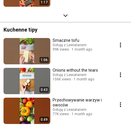
1:17
Kuchenne tipy
Smaczne tofu
Gotuję z Lewiatanem
99K views
1 month ago
1:06
Onions without the tears
Gotuję z Lewiatanem
106K views
1 month ago
0:43
Przechowywanie warzyw i
owoców
Gotuję z Lewiatanem
77K views
1 month ago
0:49