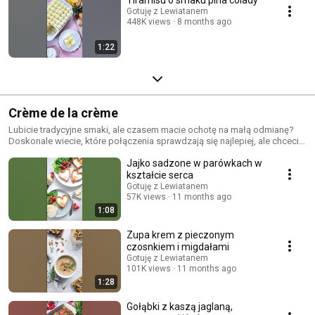
Gotuję z Lewiatanem
448K views
8 months ago
1:22
Crème de la crème
Lubicie tradycyjne smaki, ale czasem macie ochotę na małą odmianę?
Doskonale wiecie, które połączenia sprawdzają się najlepiej, ale chcecie
spróbować czegoś nowego? Śledźcie naszą nową serię Crème de la
Jajko sadzone w parówkach w
crème! 👌
kształcie serca
Gotuję z Lewiatanem
57K views
11 months ago
1:08
Zupa krem z pieczonym
czosnkiem i migdałami
Gotuję z Lewiatanem
101K views
11 months ago
1:28
Gołąbki z kaszą jaglaną,