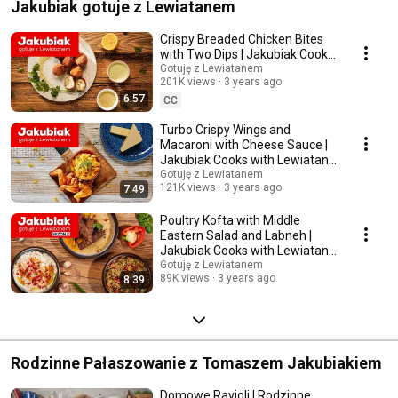
Jakubiak gotuje z Lewiatanem
Crispy Breaded Chicken Bites
with Two Dips | Jakubiak Cooks
with Lewiatan Ep. 4
Gotuję z Lewiatanem
201K views
3 years ago
6:57
CC
Turbo Crispy Wings and
Macaroni with Cheese Sauce |
Jakubiak Cooks with Lewiatan
Ep. 14
Gotuję z Lewiatanem
121K views
3 years ago
7:49
Poultry Kofta with Middle
Eastern Salad and Labneh |
Jakubiak Cooks with Lewiatan
Ep. 10
Gotuję z Lewiatanem
89K views
3 years ago
8:39
Rodzinne Pałaszowanie z Tomaszem Jakubiakiem
Domowe Ravioli | Rodzinne