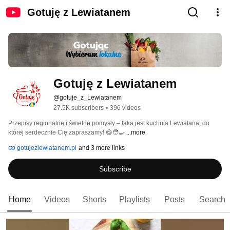
Gotuję z Lewiatanem
Gotuję z Lewiatanem
@gotuje_z_Lewiatanem
27.5K subscribers
•
396 videos
Przepisy regionalne i świetne pomysły – taka jest kuchnia Lewiatana, do 
której serdecznie Cię zapraszamy! 😋🧑‍🍳 
...more
gotujezlewiatanem.pl
and 3 more links
Subscribe
Home
Videos
Shorts
Playlists
Posts
Search