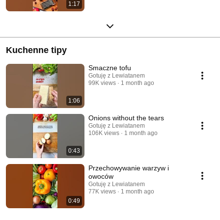
1:17
Kuchenne tipy
Smaczne tofu
Gotuję z Lewiatanem
99K views
1 month ago
1:06
Onions without the tears
Gotuję z Lewiatanem
106K views
1 month ago
0:43
Przechowywanie warzyw i
owoców
Gotuję z Lewiatanem
77K views
1 month ago
0:49