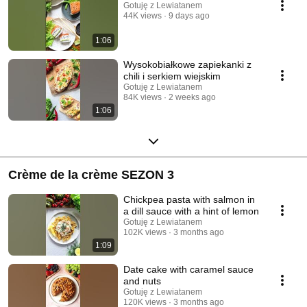
Gotuję z Lewiatanem
44K views
9 days ago
1:06
Wysokobiałkowe zapiekanki z
chili i serkiem wiejskim
Gotuję z Lewiatanem
84K views
2 weeks ago
1:06
Crème de la crème SEZON 3
Chickpea pasta with salmon in
a dill sauce with a hint of lemon
Gotuję z Lewiatanem
102K views
3 months ago
1:09
Date cake with caramel sauce
and nuts
Gotuję z Lewiatanem
120K views
3 months ago