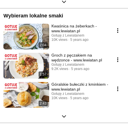
Wybieram lokalne smaki
Kwaśnica na żeberkach -
www.lewiatan.pl
Gotuję z Lewiatanem
10K views
5 years ago
2:04
Groch z pęczakiem na
wędzonce - www.lewiatan.pl
Gotuję z Lewiatanem
9.2K views
5 years ago
1:57
Góralskie bułeczki z kminkiem -
www.lewiatan.pl
Gotuję z Lewiatanem
10K views
5 years ago
2:43