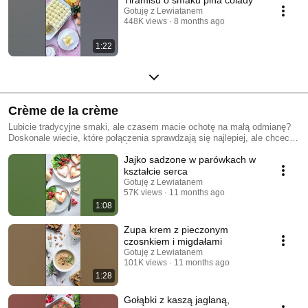
Gotuję z Lewiatanem
448K views
8 months ago
1:22
Crème de la crème
Lubicie tradycyjne smaki, ale czasem macie ochotę na małą odmianę?
Doskonale wiecie, które połączenia sprawdzają się najlepiej, ale chcecie
spróbować czegoś nowego? Śledźcie naszą nową serię Crème de la
Jajko sadzone w parówkach w
crème! 👌
kształcie serca
Gotuję z Lewiatanem
57K views
11 months ago
1:08
Zupa krem z pieczonym
czosnkiem i migdałami
Gotuję z Lewiatanem
101K views
11 months ago
1:28
Gołąbki z kaszą jaglaną,