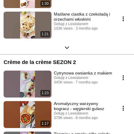
1:30
Maślane ciastka z czekoladą i
orzechami włoskimi
Gotuję z Lewiatanem
103K views
3 months ago
1:21
Crème de la crème SEZON 2
Cytrynowa owsianka z makiem
Gotuję z Lewiatanem
345K views
7 months ago
1:23
Aromatyczny warzywny
bogracz - węgierski gulasz
Gotuję z Lewiatanem
379K views
8 months ago
1:17
Tiramisu o smaku piña colady