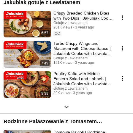
Jakubiak gotuje z Lewiatanem
Crispy Breaded Chicken Bites
with Two Dips | Jakubiak Cooks
with Lewiatan Ep. 4
Gotuję z Lewiatanem
201K views
3 years ago
6:57
CC
Turbo Crispy Wings and
Macaroni with Cheese Sauce |
Jakubiak Cooks with Lewiatan
Ep. 14
Gotuję z Lewiatanem
121K views
3 years ago
7:49
Poultry Kofta with Middle
Eastern Salad and Labneh |
Jakubiak Cooks with Lewiatan
Ep. 10
Gotuję z Lewiatanem
89K views
3 years ago
8:39
Rodzinne Pałaszowanie z Tomaszem
Jakubiakiem
Domowe Ravioli | Rodzinne