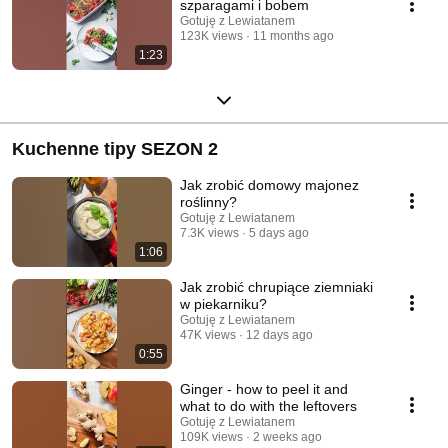
szparagami i bobem
Gotuję z Lewiatanem
123K views
11 months ago
1:23
Kuchenne tipy SEZON 2
Jak zrobić domowy majonez
roślinny?
Gotuję z Lewiatanem
7.3K views
5 days ago
1:06
Jak zrobić chrupiące ziemniaki
w piekarniku?
Gotuję z Lewiatanem
47K views
12 days ago
0:55
Ginger - how to peel it and
what to do with the leftovers
Gotuję z Lewiatanem
109K views
2 weeks ago