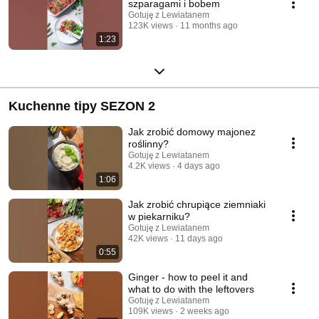
szparagami i bobem
Gotuję z Lewiatanem
123K views
11 months ago
1:23
Kuchenne tipy SEZON 2
Jak zrobić domowy majonez
roślinny?
Gotuję z Lewiatanem
4.2K views
4 days ago
1:06
Jak zrobić chrupiące ziemniaki
w piekarniku?
Gotuję z Lewiatanem
42K views
11 days ago
0:55
Ginger - how to peel it and
what to do with the leftovers
Gotuję z Lewiatanem
109K views
2 weeks ago