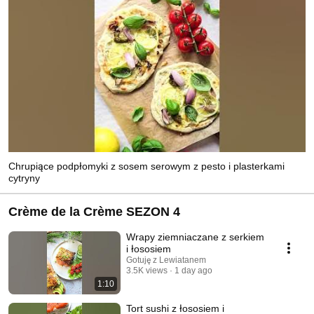
Chrupiące podpłomyki z sosem serowym z pesto i plasterkami
cytryny
Crème de la Crème SEZON 4
Wrapy ziemniaczane z serkiem
i łososiem
Gotuję z Lewiatanem
3.5K views
1 day ago
1:10
Tort sushi z łososiem i