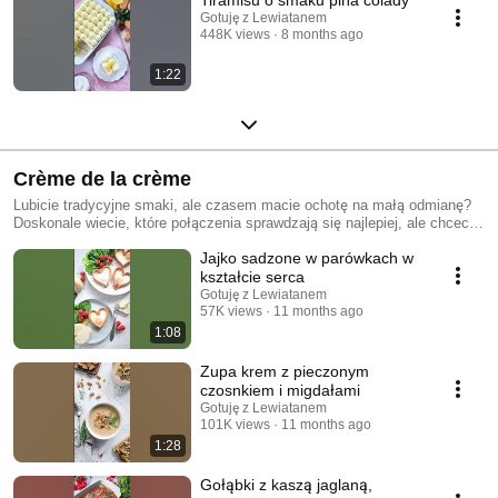
Gotuję z Lewiatanem
448K views
8 months ago
1:22
Crème de la crème
Lubicie tradycyjne smaki, ale czasem macie ochotę na małą odmianę?
Doskonale wiecie, które połączenia sprawdzają się najlepiej, ale chcecie
spróbować czegoś nowego? Śledźcie naszą nową serię Crème de la
Jajko sadzone w parówkach w
crème! 👌
kształcie serca
Gotuję z Lewiatanem
57K views
11 months ago
1:08
Zupa krem z pieczonym
czosnkiem i migdałami
Gotuję z Lewiatanem
101K views
11 months ago
1:28
Gołąbki z kaszą jaglaną,