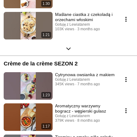
1:30
Maślane ciastka z czekoladą i
orzechami włoskimi
Gotuję z Lewiatanem
103K views
3 months ago
1:21
Crème de la crème SEZON 2
Cytrynowa owsianka z makiem
Gotuję z Lewiatanem
345K views
7 months ago
1:23
Aromatyczny warzywny
bogracz - węgierski gulasz
Gotuję z Lewiatanem
379K views
8 months ago
1:17
Tiramisu o smaku piña colady