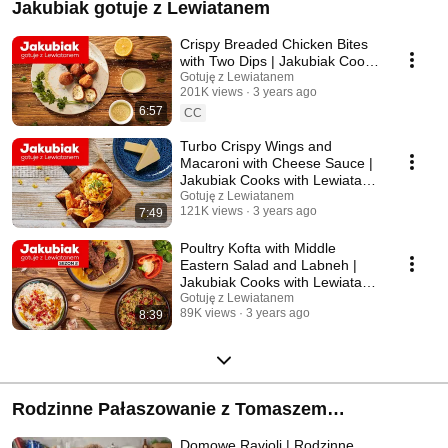
Jakubiak gotuje z Lewiatanem
Crispy Breaded Chicken Bites
with Two Dips | Jakubiak Cooks
with Lewiatan Ep. 4
Gotuję z Lewiatanem
201K views
3 years ago
6:57
CC
Turbo Crispy Wings and
Macaroni with Cheese Sauce |
Jakubiak Cooks with Lewiatan
Ep. 14
Gotuję z Lewiatanem
121K views
3 years ago
7:49
Poultry Kofta with Middle
Eastern Salad and Labneh |
Jakubiak Cooks with Lewiatan
Ep. 10
Gotuję z Lewiatanem
89K views
3 years ago
8:39
Rodzinne Pałaszowanie z Tomaszem
Jakubiakiem
Domowe Ravioli | Rodzinne