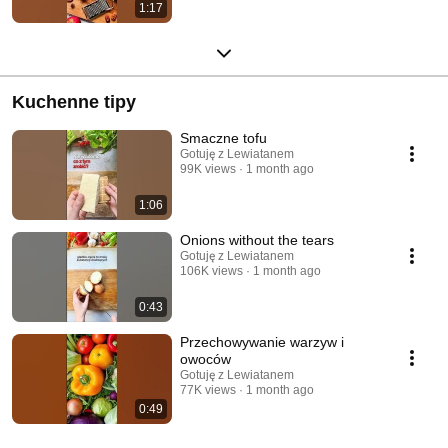
1:17
Kuchenne tipy
Smaczne tofu
Gotuję z Lewiatanem
99K views
1 month ago
1:06
Onions without the tears
Gotuję z Lewiatanem
106K views
1 month ago
0:43
Przechowywanie warzyw i
owoców
Gotuję z Lewiatanem
77K views
1 month ago
0:49