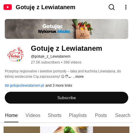
Gotuję z Lewiatanem
Gotuję z Lewiatanem
@gotuje_z_Lewiatanem
27.5K subscribers
•
396 videos
Przepisy regionalne i świetne pomysły – taka jest kuchnia Lewiatana, do 
której serdecznie Cię zapraszamy! 😋🧑‍🍳 
...more
gotujezlewiatanem.pl
and 3 more links
Subscribe
Home
Videos
Shorts
Playlists
Posts
Search