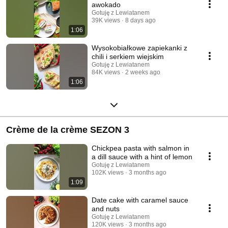
awokado
Gotuję z Lewiatanem
39K views
8 days ago
1:06
Wysokobiałkowe zapiekanki z
chili i serkiem wiejskim
Gotuję z Lewiatanem
84K views
2 weeks ago
1:06
Crème de la crème SEZON 3
Chickpea pasta with salmon in
a dill sauce with a hint of lemon
Gotuję z Lewiatanem
102K views
3 months ago
1:09
Date cake with caramel sauce
and nuts
Gotuję z Lewiatanem
120K views
3 months ago