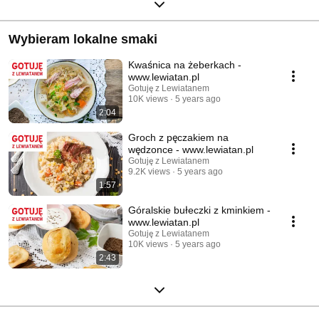
Wybieram lokalne smaki
Kwaśnica na żeberkach -
www.lewiatan.pl
Gotuję z Lewiatanem
10K views
5 years ago
2:04
Groch z pęczakiem na
wędzonce - www.lewiatan.pl
Gotuję z Lewiatanem
9.2K views
5 years ago
1:57
Góralskie bułeczki z kminkiem -
www.lewiatan.pl
Gotuję z Lewiatanem
10K views
5 years ago
2:43