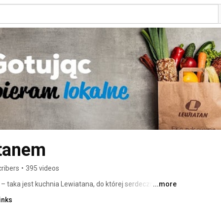
atanem
ribers
•
395 videos
– taka jest kuchnia Lewiatana, do której serdecznie Cię 
...more
inks