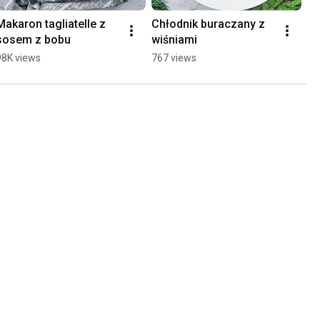
Makaron tagliatelle z 
Chłodnik buraczany z 
Gu
sosem z bobu
wiśniami
pu
98K views
767 views
93