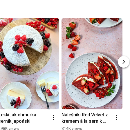
Lekki jak chmurka 
Naleśniki Red Velvet z 
Eg
sernik japoński
kremem à la sernik 
kr
nowojorski
m
298K views
314K views
51