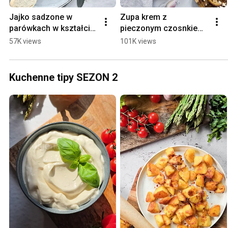
Jajko sadzone w 
Zupa krem z 
parówkach w kształcie 
pieczonym czosnkiem i 
serca
migdałami
57K views
101K views
Kuchenne tipy SEZON 2