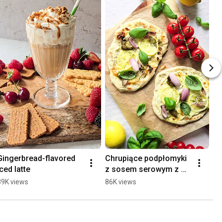
Gingerbread-flavored 
Chrupiące podpłomyki 
Di
iced latte
z sosem serowym z 
se
pesto i plasterkami 
jo
89K views
86K views
96
cytryny