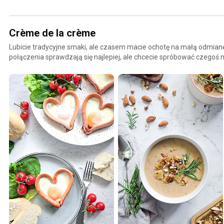
Crème de la crème
Lubicie tradycyjne smaki, ale czasem macie ochotę na małą odmianę
połączenia sprawdzają się najlepiej, ale chcecie spróbować czegoś
naszą nową serię Crème de la crème! 👌