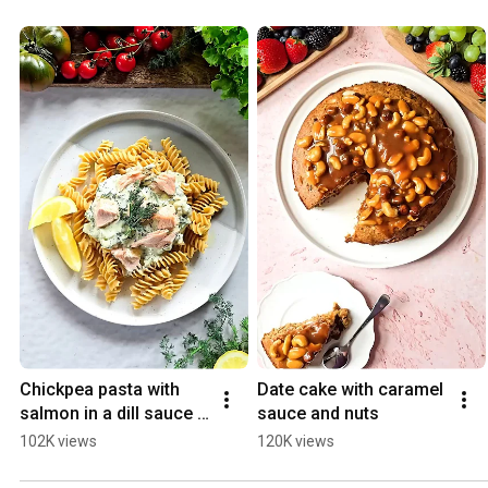
Chickpea pasta with 
Date cake with caramel 
salmon in a dill sauce 
sauce and nuts
with a hint of lemon
102K views
120K views