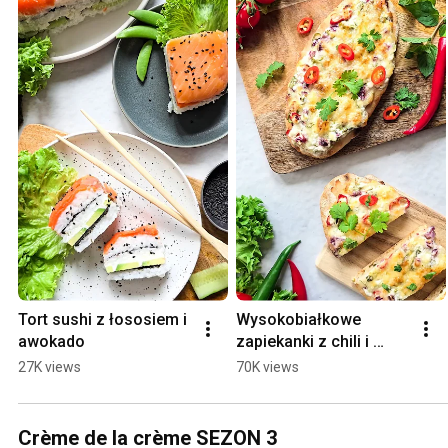
Tort sushi z łososiem i 
Wysokobiałkowe 
awokado
zapiekanki z chili i 
serkiem wiejskim
27K views
70K views
Crème de la crème SEZON 3