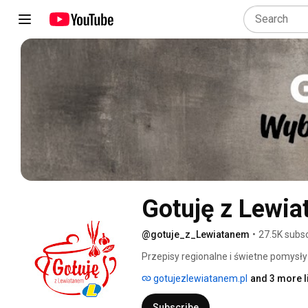
Gotuję z Lewi
@gotuje_z_Lewiatanem
•
27.5K subsc
Przepisy regionalne i świetne pomysły 
zapraszamy! 😋🧑‍🍳 
gotujezlewiatanem.pl
and 3 more l
Subscribe