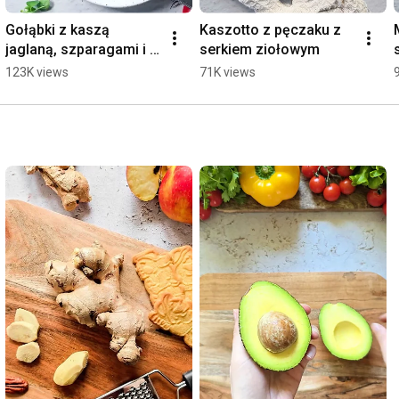
Gołąbki z kaszą 
Kaszotto z pęczaku z 
jaglaną, szparagami i 
serkiem ziołowym
bobem
123K views
71K views