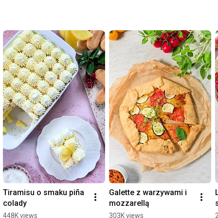
Tiramisu o smaku piña 
Galette z warzywami i 
colady
mozzarellą
448K views
303K views