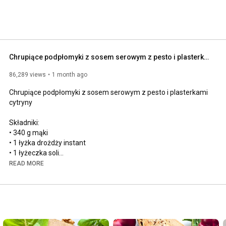
Chrupiące podpłomyki z sosem serowym z pesto i plasterkami cytryny
86,289 views
1 month ago
Chrupiące podpłomyki z sosem serowym z pesto i plasterkami 
cytryny

Składniki:

• 340 g mąki

• 1 łyżka drożdży instant

• 1 łyżeczka soli

• 1 łyżeczka cukru

READ MORE
• 240 g wody

• 1 łyżka oleju

• 1 opakowanie ricotty

• 100 g tartego ementalera

• 1 łyżeczka suszonego tymianku

• 1 łyżeczka suszonego oregano
