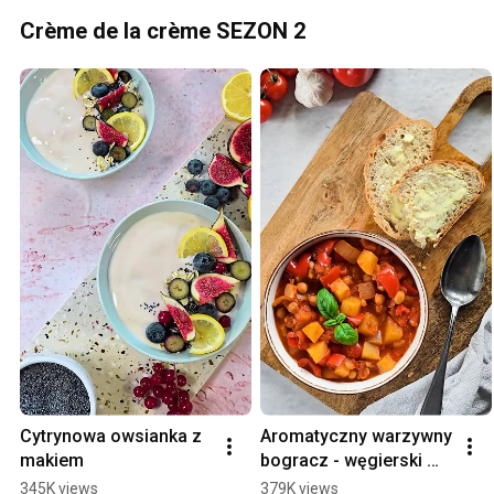
Crème de la crème SEZON 2
Cytrynowa owsianka z 
Aromatyczny warzywny 
makiem
bogracz - węgierski 
gulasz
345K views
379K views