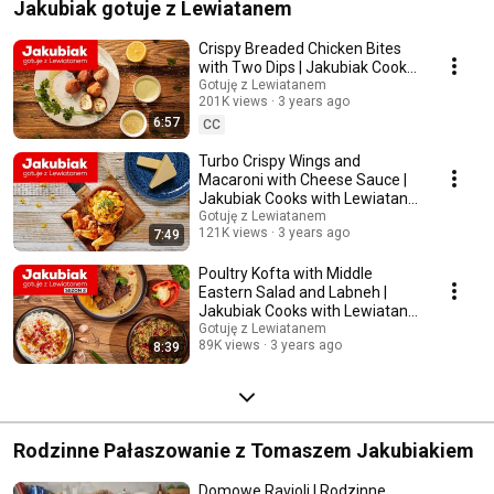
Jakubiak gotuje z Lewiatanem
Crispy Breaded Chicken Bites
with Two Dips | Jakubiak Cooks
with Lewiatan Ep. 4
Gotuję z Lewiatanem
201K views
3 years ago
6:57
CC
Turbo Crispy Wings and
Macaroni with Cheese Sauce |
Jakubiak Cooks with Lewiatan
Ep. 14
Gotuję z Lewiatanem
121K views
3 years ago
7:49
Poultry Kofta with Middle
Eastern Salad and Labneh |
Jakubiak Cooks with Lewiatan
Ep. 10
Gotuję z Lewiatanem
89K views
3 years ago
8:39
Rodzinne Pałaszowanie z Tomaszem Jakubiakiem
Domowe Ravioli | Rodzinne