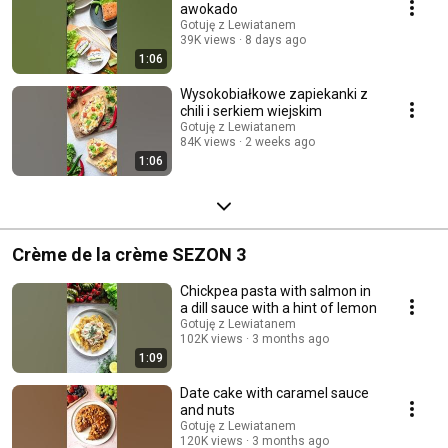
awokado
Gotuję z Lewiatanem
39K views
8 days ago
1:06
Wysokobiałkowe zapiekanki z
chili i serkiem wiejskim
Gotuję z Lewiatanem
84K views
2 weeks ago
1:06
Crème de la crème SEZON 3
Chickpea pasta with salmon in
a dill sauce with a hint of lemon
Gotuję z Lewiatanem
102K views
3 months ago
1:09
Date cake with caramel sauce
and nuts
Gotuję z Lewiatanem
120K views
3 months ago