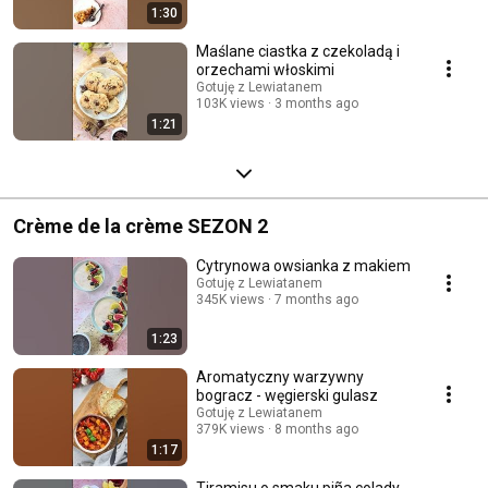
1:30
Maślane ciastka z czekoladą i
orzechami włoskimi
Gotuję z Lewiatanem
103K views
3 months ago
1:21
Crème de la crème SEZON 2
Cytrynowa owsianka z makiem
Gotuję z Lewiatanem
345K views
7 months ago
1:23
Aromatyczny warzywny
bogracz - węgierski gulasz
Gotuję z Lewiatanem
379K views
8 months ago
1:17
Tiramisu o smaku piña colady