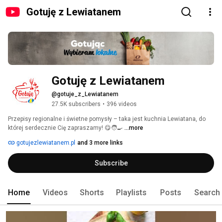
Gotuję z Lewiatanem
Gotuję z Lewiatanem
@gotuje_z_Lewiatanem
27.5K subscribers
•
396 videos
Przepisy regionalne i świetne pomysły – taka jest kuchnia Lewiatana, do 
której serdecznie Cię zapraszamy! 😋🧑‍🍳 
...more
gotujezlewiatanem.pl
and 3 more links
Subscribe
Home
Videos
Shorts
Playlists
Posts
Search