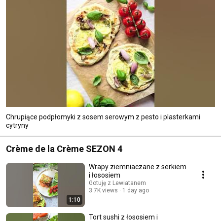
Chrupiące podpłomyki z sosem serowym z pesto i plasterkami
cytryny
Crème de la Crème SEZON 4
Wrapy ziemniaczane z serkiem
i łososiem
Gotuję z Lewiatanem
3.7K views
1 day ago
1:10
Tort sushi z łososiem i