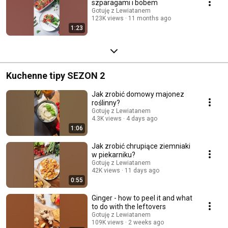
szparagami i bobem
Gotuję z Lewiatanem
123K views
11 months ago
1:23
Kuchenne tipy SEZON 2
Jak zrobić domowy majonez
roślinny?
Gotuję z Lewiatanem
4.3K views
4 days ago
1:06
Jak zrobić chrupiące ziemniaki
w piekarniku?
Gotuję z Lewiatanem
42K views
11 days ago
0:55
Ginger - how to peel it and what
to do with the leftovers
Gotuję z Lewiatanem
109K views
2 weeks ago