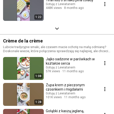
Gotuję z Lewiatanem
448K views
8 months ago
1:22
Crème de la crème
Lubicie tradycyjne smaki, ale czasem macie ochotę na małą odmianę?
Doskonale wiecie, które połączenia sprawdzają się najlepiej, ale chcecie
spróbować czegoś nowego? Śledźcie naszą nową serię Crème de la
Jajko sadzone w parówkach w
crème! 👌
kształcie serca
Gotuję z Lewiatanem
57K views
11 months ago
1:08
Zupa krem z pieczonym
czosnkiem i migdałami
Gotuję z Lewiatanem
101K views
11 months ago
1:28
Gołąbki z kaszą jaglaną,