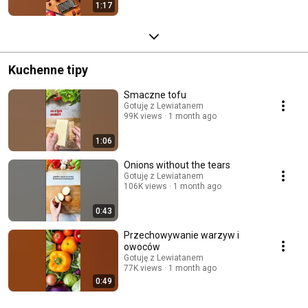
1:17
Kuchenne tipy
Smaczne tofu
Gotuję z Lewiatanem
99K views
1 month ago
1:06
Onions without the tears
Gotuję z Lewiatanem
106K views
1 month ago
0:43
Przechowywanie warzyw i
owoców
Gotuję z Lewiatanem
77K views
1 month ago
0:49