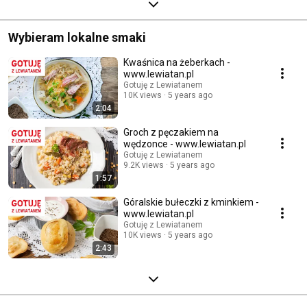
Wybieram lokalne smaki
Kwaśnica na żeberkach -
www.lewiatan.pl
Gotuję z Lewiatanem
10K views
5 years ago
2:04
Groch z pęczakiem na
wędzonce - www.lewiatan.pl
Gotuję z Lewiatanem
9.2K views
5 years ago
1:57
Góralskie bułeczki z kminkiem -
www.lewiatan.pl
Gotuję z Lewiatanem
10K views
5 years ago
2:43