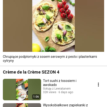
Chrupiące podpłomyki z sosem serowym z pesto i plasterkami
cytryny
Crème de la Crème SEZON 4
Tort sushi z łososiem i
awokado
Gotuję z Lewiatanem
32K views
6 days ago
1:06
Wysokobiałkowe zapiekanki z