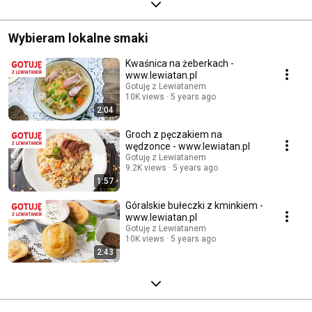
Wybieram lokalne smaki
Kwaśnica na żeberkach -
www.lewiatan.pl
Gotuję z Lewiatanem
10K views
5 years ago
2:04
Groch z pęczakiem na
wędzonce - www.lewiatan.pl
Gotuję z Lewiatanem
9.2K views
5 years ago
1:57
Góralskie bułeczki z kminkiem -
www.lewiatan.pl
Gotuję z Lewiatanem
10K views
5 years ago
2:43