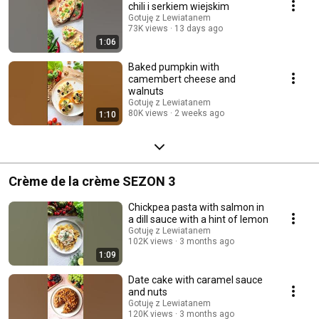
chili i serkiem wiejskim
Gotuję z Lewiatanem
73K views
13 days ago
1:06
Baked pumpkin with
camembert cheese and
walnuts
Gotuję z Lewiatanem
80K views
2 weeks ago
1:10
Crème de la crème SEZON 3
Chickpea pasta with salmon in
a dill sauce with a hint of lemon
Gotuję z Lewiatanem
102K views
3 months ago
1:09
Date cake with caramel sauce
and nuts
Gotuję z Lewiatanem
120K views
3 months ago