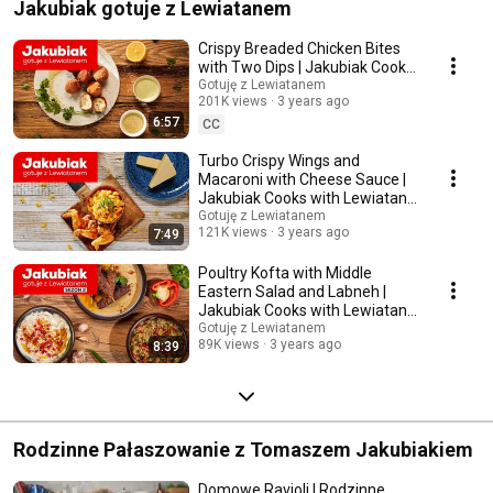
Jakubiak gotuje z Lewiatanem
Crispy Breaded Chicken Bites
with Two Dips | Jakubiak Cooks
with Lewiatan Ep. 4
Gotuję z Lewiatanem
201K views
3 years ago
6:57
CC
Turbo Crispy Wings and
Macaroni with Cheese Sauce |
Jakubiak Cooks with Lewiatan
Ep. 14
Gotuję z Lewiatanem
121K views
3 years ago
7:49
Poultry Kofta with Middle
Eastern Salad and Labneh |
Jakubiak Cooks with Lewiatan
Ep. 10
Gotuję z Lewiatanem
89K views
3 years ago
8:39
Rodzinne Pałaszowanie z Tomaszem Jakubiakiem
Domowe Ravioli | Rodzinne