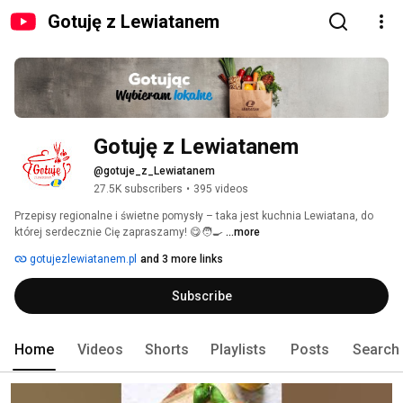
Gotuję z Lewiatanem
Gotuję z Lewiatanem
@gotuje_z_Lewiatanem
27.5K subscribers
•
395 videos
Przepisy regionalne i świetne pomysły – taka jest kuchnia Lewiatana, do 
której serdecznie Cię zapraszamy! 😋🧑‍🍳 
...more
gotujezlewiatanem.pl
and 3 more links
Subscribe
Home
Videos
Shorts
Playlists
Posts
Search