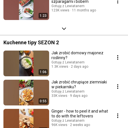
szparagami i bobem
Gotuję z Lewiatanem
123K views
11 months ago
1:23
Kuchenne tipy SEZON 2
Jak zrobić domowy majonez
roślinny?
Gotuję z Lewiatanem
1.3K views
2 days ago
1:06
Jak zrobić chrupiące ziemniaki
w piekarniku?
Gotuję z Lewiatanem
33K views
9 days ago
0:55
Ginger - how to peel it and what
to do with the leftovers
Gotuję z Lewiatanem
96K views
2 weeks ago