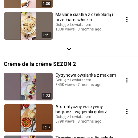
1:30
Maślane ciastka z czekoladą i
orzechami włoskimi
Gotuję z Lewiatanem
103K views
3 months ago
1:21
Crème de la crème SEZON 2
Cytrynowa owsianka z makiem
Gotuję z Lewiatanem
345K views
7 months ago
1:23
Aromatyczny warzywny
bogracz - węgierski gulasz
Gotuję z Lewiatanem
379K views
8 months ago
1:17
Tiramisu o smaku piña colady