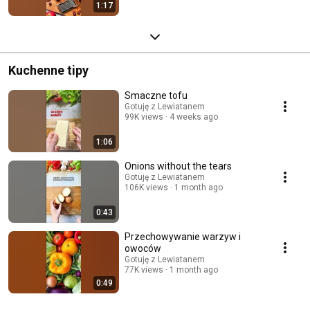
1:17
Kuchenne tipy
Smaczne tofu
Gotuję z Lewiatanem
99K views
4 weeks ago
1:06
Onions without the tears
Gotuję z Lewiatanem
106K views
1 month ago
0:43
Przechowywanie warzyw i
owoców
Gotuję z Lewiatanem
77K views
1 month ago
0:49