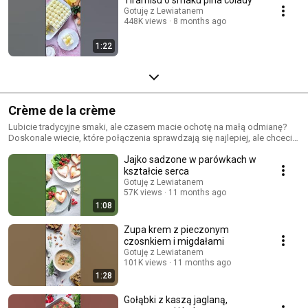
Gotuję z Lewiatanem
448K views
8 months ago
1:22
Crème de la crème
Lubicie tradycyjne smaki, ale czasem macie ochotę na małą odmianę?
Doskonale wiecie, które połączenia sprawdzają się najlepiej, ale chcecie
spróbować czegoś nowego? Śledźcie naszą nową serię Crème de la
Jajko sadzone w parówkach w
crème! 👌
kształcie serca
Gotuję z Lewiatanem
57K views
11 months ago
1:08
Zupa krem z pieczonym
czosnkiem i migdałami
Gotuję z Lewiatanem
101K views
11 months ago
1:28
Gołąbki z kaszą jaglaną,