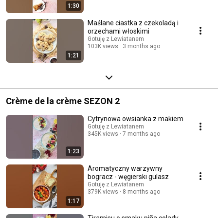
1:30
Maślane ciastka z czekoladą i
orzechami włoskimi
Gotuję z Lewiatanem
103K views
3 months ago
1:21
Crème de la crème SEZON 2
Cytrynowa owsianka z makiem
Gotuję z Lewiatanem
345K views
7 months ago
1:23
Aromatyczny warzywny
bogracz - węgierski gulasz
Gotuję z Lewiatanem
379K views
8 months ago
1:17
Tiramisu o smaku piña colady