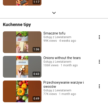
1:17
Kuchenne tipy
Smaczne tofu
Gotuję z Lewiatanem
99K views
4 weeks ago
1:06
Onions without the tears
Gotuję z Lewiatanem
106K views
1 month ago
0:43
Przechowywanie warzyw i
owoców
Gotuję z Lewiatanem
77K views
1 month ago
0:49