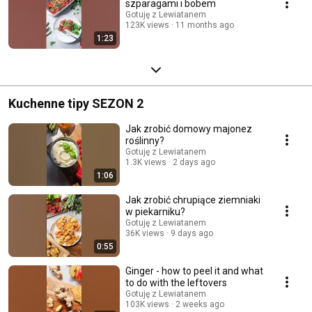
szparagami i bobem
Gotuję z Lewiatanem
123K views
11 months ago
1:23
Kuchenne tipy SEZON 2
Jak zrobić domowy majonez
roślinny?
Gotuję z Lewiatanem
1.3K views
2 days ago
1:06
Jak zrobić chrupiące ziemniaki
w piekarniku?
Gotuję z Lewiatanem
36K views
9 days ago
0:55
Ginger - how to peel it and what
to do with the leftovers
Gotuję z Lewiatanem
103K views
2 weeks ago