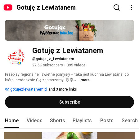
Gotuję z Lewiatanem
Gotuję z Lewiatanem
@gotuje_z_Lewiatanem
27.5K subscribers
•
395 videos
Przepisy regionalne i świetne pomysły – taka jest kuchnia Lewiatana, do 
której serdecznie Cię zapraszamy! 😋🧑‍🍳 
...more
gotujezlewiatanem.pl
and 3 more links
Subscribe
Home
Videos
Shorts
Playlists
Posts
Search