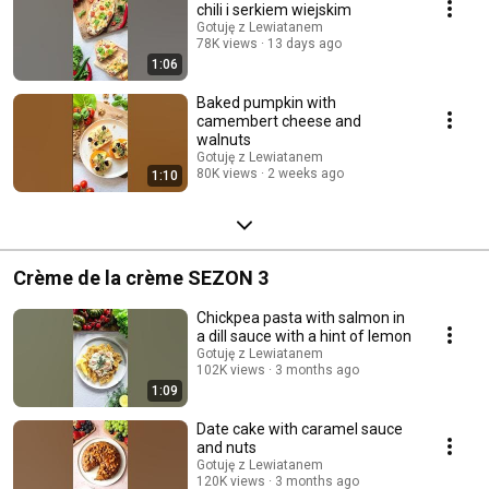
chili i serkiem wiejskim
Gotuję z Lewiatanem
78K views
13 days ago
1:06
Baked pumpkin with
camembert cheese and
walnuts
Gotuję z Lewiatanem
80K views
2 weeks ago
1:10
Crème de la crème SEZON 3
Chickpea pasta with salmon in
a dill sauce with a hint of lemon
Gotuję z Lewiatanem
102K views
3 months ago
1:09
Date cake with caramel sauce
and nuts
Gotuję z Lewiatanem
120K views
3 months ago