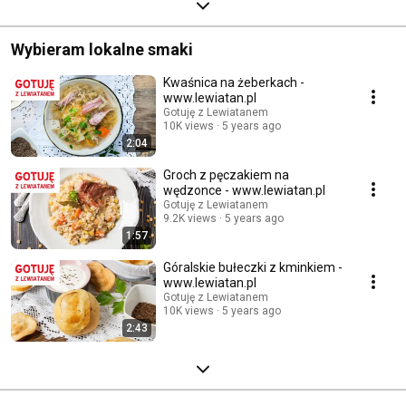
Wybieram lokalne smaki
Kwaśnica na żeberkach -
www.lewiatan.pl
Gotuję z Lewiatanem
10K views
5 years ago
2:04
Groch z pęczakiem na
wędzonce - www.lewiatan.pl
Gotuję z Lewiatanem
9.2K views
5 years ago
1:57
Góralskie bułeczki z kminkiem -
www.lewiatan.pl
Gotuję z Lewiatanem
10K views
5 years ago
2:43