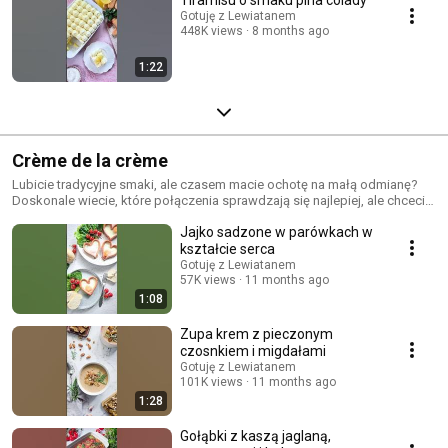
Gotuję z Lewiatanem
448K views
8 months ago
1:22
Crème de la crème
Lubicie tradycyjne smaki, ale czasem macie ochotę na małą odmianę?
Doskonale wiecie, które połączenia sprawdzają się najlepiej, ale chcecie
spróbować czegoś nowego? Śledźcie naszą nową serię Crème de la
Jajko sadzone w parówkach w
crème! 👌
kształcie serca
Gotuję z Lewiatanem
57K views
11 months ago
1:08
Zupa krem z pieczonym
czosnkiem i migdałami
Gotuję z Lewiatanem
101K views
11 months ago
1:28
Gołąbki z kaszą jaglaną,