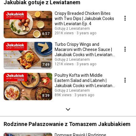
Jakubiak gotuje z Lewiatanem
Crispy Breaded Chicken Bites
with Two Dips | Jakubiak Cooks
with Lewiatan Ep. 4
Gotuję z Lewiatanem
201K views
3 years ago
6:57
Turbo Crispy Wings and
Macaroni with Cheese Sauce |
Jakubiak Cooks with Lewiatan
Ep. 14
Gotuję z Lewiatanem
121K views
3 years ago
7:49
Poultry Kofta with Middle
Eastern Salad and Labneh |
Jakubiak Cooks with Lewiatan
Ep. 10
Gotuję z Lewiatanem
89K views
3 years ago
8:39
Rodzinne Pałaszowanie z Tomaszem Jakubiakiem
Domowe Ravioli | Rodzinne