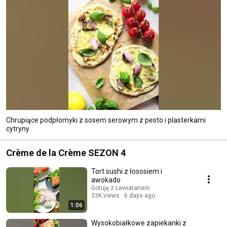
Chrupiące podpłomyki z sosem serowym z pesto i plasterkami
cytryny
Crème de la Crème SEZON 4
Tort sushi z łososiem i
awokado
Gotuję z Lewiatanem
33K views
6 days ago
1:06
Wysokobiałkowe zapiekanki z