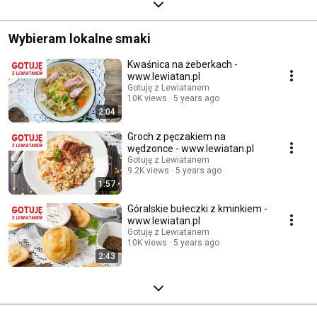
Wybieram lokalne smaki
Kwaśnica na żeberkach -
www.lewiatan.pl
Gotuję z Lewiatanem
10K views
5 years ago
2:04
Groch z pęczakiem na
wędzonce - www.lewiatan.pl
Gotuję z Lewiatanem
9.2K views
5 years ago
1:57
Góralskie bułeczki z kminkiem -
www.lewiatan.pl
Gotuję z Lewiatanem
10K views
5 years ago
2:43