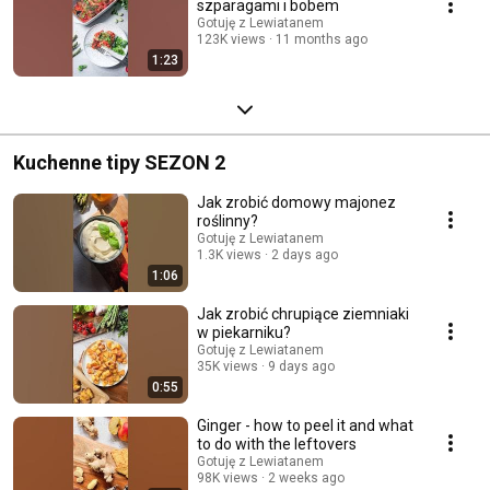
szparagami i bobem
Gotuję z Lewiatanem
123K views
11 months ago
1:23
Kuchenne tipy SEZON 2
Jak zrobić domowy majonez
roślinny?
Gotuję z Lewiatanem
1.3K views
2 days ago
1:06
Jak zrobić chrupiące ziemniaki
w piekarniku?
Gotuję z Lewiatanem
35K views
9 days ago
0:55
Ginger - how to peel it and what
to do with the leftovers
Gotuję z Lewiatanem
98K views
2 weeks ago