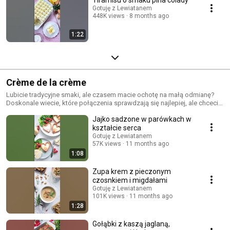
Gotuję z Lewiatanem
448K views
8 months ago
1:22
Crème de la crème
Lubicie tradycyjne smaki, ale czasem macie ochotę na małą odmianę?
Doskonale wiecie, które połączenia sprawdzają się najlepiej, ale chcecie
spróbować czegoś nowego? Śledźcie naszą nową serię Crème de la
Jajko sadzone w parówkach w
crème! 👌
kształcie serca
Gotuję z Lewiatanem
57K views
11 months ago
1:08
Zupa krem z pieczonym
czosnkiem i migdałami
Gotuję z Lewiatanem
101K views
11 months ago
1:28
Gołąbki z kaszą jaglaną,