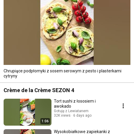
Chrupiące podpłomyki z sosem serowym z pesto i plasterkami
cytryny
Crème de la Crème SEZON 4
Tort sushi z łososiem i
awokado
Gotuję z Lewiatanem
32K views
6 days ago
1:06
Wysokobiałkowe zapiekanki z