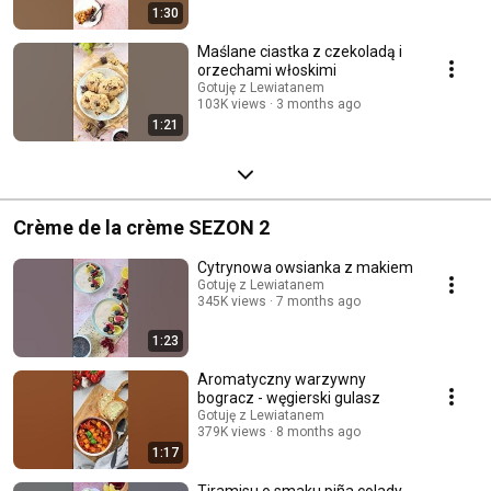
1:30
Maślane ciastka z czekoladą i
orzechami włoskimi
Gotuję z Lewiatanem
103K views
3 months ago
1:21
Crème de la crème SEZON 2
Cytrynowa owsianka z makiem
Gotuję z Lewiatanem
345K views
7 months ago
1:23
Aromatyczny warzywny
bogracz - węgierski gulasz
Gotuję z Lewiatanem
379K views
8 months ago
1:17
Tiramisu o smaku piña colady