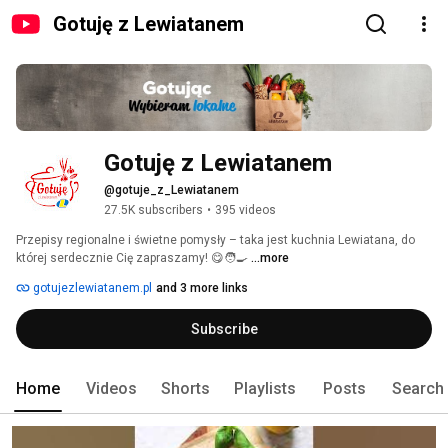
Gotuję z Lewiatanem
Gotuję z Lewiatanem
@gotuje_z_Lewiatanem
27.5K subscribers
•
395 videos
Przepisy regionalne i świetne pomysły – taka jest kuchnia Lewiatana, do 
której serdecznie Cię zapraszamy! 😋🧑‍🍳 
...more
gotujezlewiatanem.pl
and 3 more links
Subscribe
Home
Videos
Shorts
Playlists
Posts
Search