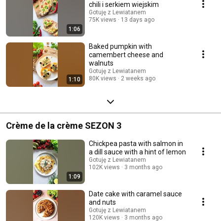
chili i serkiem wiejskim
Gotuję z Lewiatanem
75K views
13 days ago
1:06
Baked pumpkin with
camembert cheese and
walnuts
Gotuję z Lewiatanem
80K views
2 weeks ago
1:10
Crème de la crème SEZON 3
Chickpea pasta with salmon in
a dill sauce with a hint of lemon
Gotuję z Lewiatanem
102K views
3 months ago
1:09
Date cake with caramel sauce
and nuts
Gotuję z Lewiatanem
120K views
3 months ago