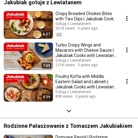
Jakubiak gotuje z Lewiatanem
Crispy Breaded Chicken Bites
with Two Dips | Jakubiak Cooks
with Lewiatan Ep. 4
Gotuję z Lewiatanem
201K views
3 years ago
6:57
CC
Turbo Crispy Wings and
Macaroni with Cheese Sauce |
Jakubiak Cooks with Lewiatan
Ep. 14
Gotuję z Lewiatanem
121K views
3 years ago
7:49
Poultry Kofta with Middle
Eastern Salad and Labneh |
Jakubiak Cooks with Lewiatan
Ep. 10
Gotuję z Lewiatanem
89K views
3 years ago
8:39
Rodzinne Pałaszowanie z Tomaszem Jakubiakiem
Domowe Ravioli | Rodzinne