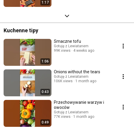
1:17
Kuchenne tipy
Smaczne tofu
Gotuję z Lewiatanem
99K views
4 weeks ago
1:06
Onions without the tears
Gotuję z Lewiatanem
106K views
1 month ago
0:43
Przechowywanie warzyw i
owoców
Gotuję z Lewiatanem
77K views
1 month ago
0:49