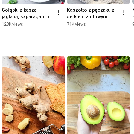
Gołąbki z kaszą 
Kaszotto z pęczaku z 
jaglaną, szparagami i 
serkiem ziołowym
bobem
123K views
71K views