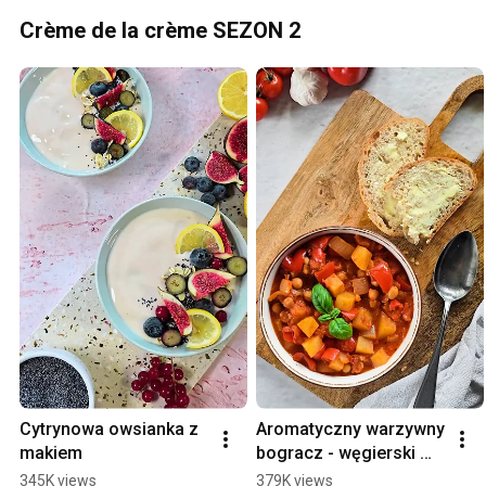
Crème de la crème SEZON 2
Cytrynowa owsianka z 
Aromatyczny warzywny 
makiem
bogracz - węgierski 
gulasz
345K views
379K views