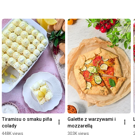
Tiramisu o smaku piña 
Galette z warzywami i 
colady
mozzarellą
448K views
303K views