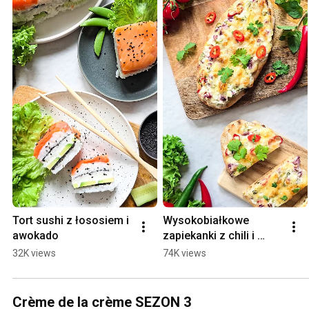
Tort sushi z łososiem i 
Wysokobiałkowe 
awokado
zapiekanki z chili i 
serkiem wiejskim
32K views
74K views
Crème de la crème SEZON 3