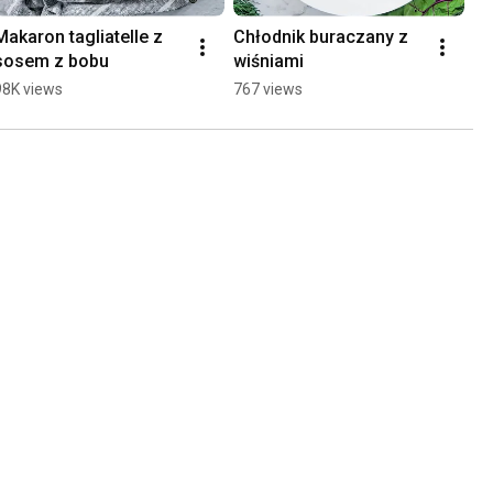
Makaron tagliatelle z 
Chłodnik buraczany z 
Gu
sosem z bobu
wiśniami
pu
98K views
767 views
93