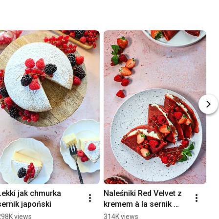
Lekki jak chmurka 
Naleśniki Red Velvet z 
Eg
sernik japoński
kremem à la sernik 
kr
nowojorski
m
298K views
314K views
51