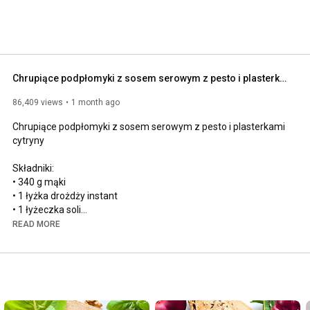
Chrupiące podpłomyki z sosem serowym z pesto i plasterkami cytryny
86,409 views
1 month ago
Chrupiące podpłomyki z sosem serowym z pesto i plasterkami 
cytryny

Składniki:

• 340 g mąki

• 1 łyżka drożdży instant

• 1 łyżeczka soli

• 1 łyżeczka cukru

READ MORE
• 240 g wody

• 1 łyżka oleju

• 1 opakowanie ricotty

• 100 g tartego ementalera

• 1 łyżeczka suszonego tymianku

• 1 łyżeczka suszonego oregano
