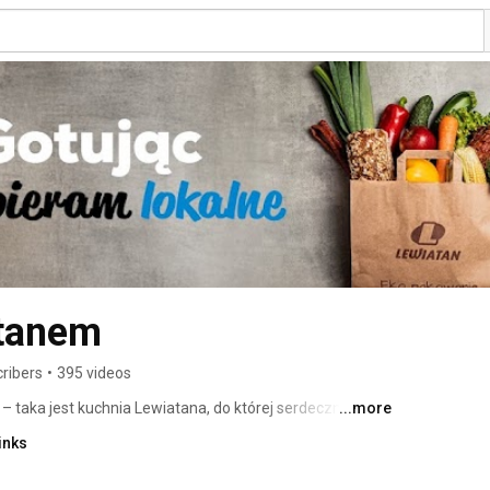
atanem
ribers
•
395 videos
– taka jest kuchnia Lewiatana, do której serdecznie Cię 
...more
inks