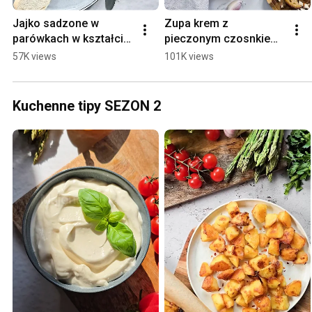
Jajko sadzone w 
Zupa krem z 
parówkach w kształcie 
pieczonym czosnkiem i 
serca
migdałami
57K views
101K views
Kuchenne tipy SEZON 2