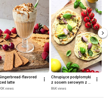
Gingerbread-flavored 
Chrupiące podpłomyki 
Di
iced latte
z sosem serowym z 
se
pesto i plasterkami 
jo
90K views
86K views
96
cytryny