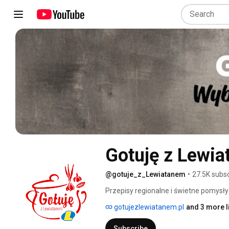
Gotuję z Lewi
@gotuje_z_Lewiatanem
•
27.5K subsc
Przepisy regionalne i świetne pomysły 
zapraszamy! 😋🧑‍🍳 
gotujezlewiatanem.pl
and 3 more l
Subscribe