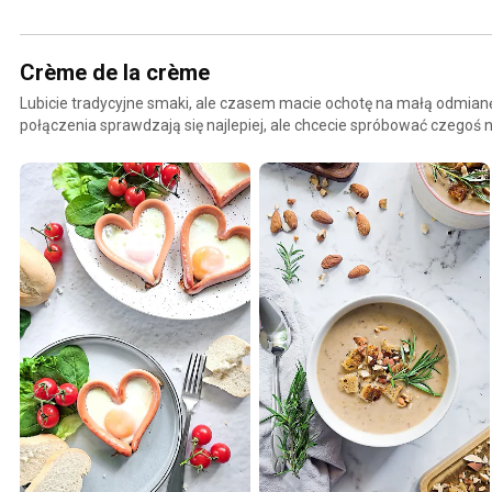
Crème de la crème
Lubicie tradycyjne smaki, ale czasem macie ochotę na małą odmianę
połączenia sprawdzają się najlepiej, ale chcecie spróbować czegoś
naszą nową serię Crème de la crème! 👌