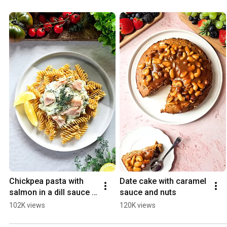
Chickpea pasta with 
Date cake with caramel 
salmon in a dill sauce 
sauce and nuts
with a hint of lemon
102K views
120K views