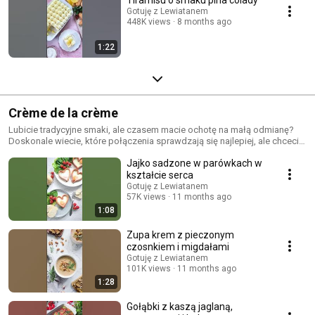
Gotuję z Lewiatanem
448K views
8 months ago
1:22
Crème de la crème
Lubicie tradycyjne smaki, ale czasem macie ochotę na małą odmianę?
Doskonale wiecie, które połączenia sprawdzają się najlepiej, ale chcecie
spróbować czegoś nowego? Śledźcie naszą nową serię Crème de la
Jajko sadzone w parówkach w
crème! 👌
kształcie serca
Gotuję z Lewiatanem
57K views
11 months ago
1:08
Zupa krem z pieczonym
czosnkiem i migdałami
Gotuję z Lewiatanem
101K views
11 months ago
1:28
Gołąbki z kaszą jaglaną,