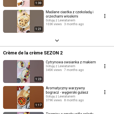
1:30
Maślane ciastka z czekoladą i
orzechami włoskimi
Gotuję z Lewiatanem
103K views
3 months ago
1:21
Crème de la crème SEZON 2
Cytrynowa owsianka z makiem
Gotuję z Lewiatanem
345K views
7 months ago
1:23
Aromatyczny warzywny
bogracz - węgierski gulasz
Gotuję z Lewiatanem
379K views
8 months ago
1:17
Tiramisu o smaku piña colady