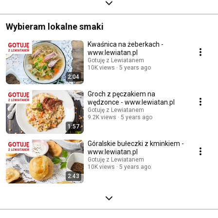
Wybieram lokalne smaki
Kwaśnica na żeberkach -
www.lewiatan.pl
Gotuję z Lewiatanem
10K views
5 years ago
2:04
Groch z pęczakiem na
wędzonce - www.lewiatan.pl
Gotuję z Lewiatanem
9.2K views
5 years ago
1:57
Góralskie bułeczki z kminkiem -
www.lewiatan.pl
Gotuję z Lewiatanem
10K views
5 years ago
2:43