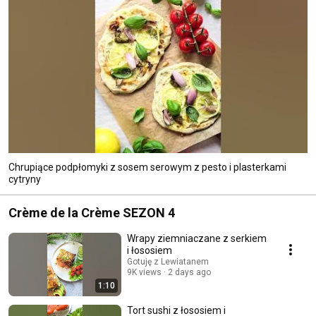
Chrupiące podpłomyki z sosem serowym z pesto i plasterkami
cytryny
Crème de la Crème SEZON 4
Wrapy ziemniaczane z serkiem
i łososiem
Gotuję z Lewiatanem
9K views
2 days ago
1:10
Tort sushi z łososiem i