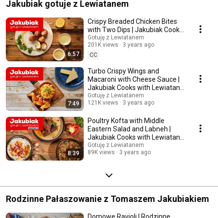
Jakubiak gotuje z Lewiatanem
Crispy Breaded Chicken Bites
with Two Dips | Jakubiak Cooks
with Lewiatan Ep. 4
Gotuję z Lewiatanem
201K views
3 years ago
6:57
CC
Turbo Crispy Wings and
Macaroni with Cheese Sauce |
Jakubiak Cooks with Lewiatan
Ep. 14
Gotuję z Lewiatanem
121K views
3 years ago
7:49
Poultry Kofta with Middle
Eastern Salad and Labneh |
Jakubiak Cooks with Lewiatan
Ep. 10
Gotuję z Lewiatanem
89K views
3 years ago
8:39
Rodzinne Pałaszowanie z Tomaszem Jakubiakiem
Domowe Ravioli | Rodzinne