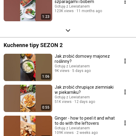
szparagami i bobem
Gotuję z Lewiatanem
123K views
11 months ago
1:23
Kuchenne tipy SEZON 2
Jak zrobić domowy majonez
roślinny?
Gotuję z Lewiatanem
9K views
5 days ago
1:06
Jak zrobić chrupiące ziemniaki
w piekarniku?
Gotuję z Lewiatanem
51K views
12 days ago
0:55
Ginger - how to peel it and what
to do with the leftovers
Gotuję z Lewiatanem
109K views
2 weeks ago