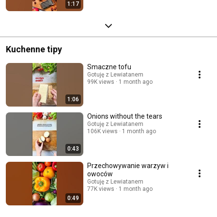
1:17
Kuchenne tipy
Smaczne tofu
Gotuję z Lewiatanem
99K views
1 month ago
1:06
Onions without the tears
Gotuję z Lewiatanem
106K views
1 month ago
0:43
Przechowywanie warzyw i
owoców
Gotuję z Lewiatanem
77K views
1 month ago
0:49