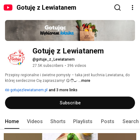
Gotuję z Lewiatanem
Gotuję z Lewiatanem
@gotuje_z_Lewiatanem
27.5K subscribers
•
396 videos
Przepisy regionalne i świetne pomysły – taka jest kuchnia Lewiatana, do 
której serdecznie Cię zapraszamy! 😋🧑‍🍳 
...more
gotujezlewiatanem.pl
and 3 more links
Subscribe
Home
Videos
Shorts
Playlists
Posts
Search