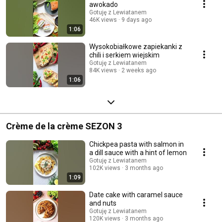
awokado
Gotuję z Lewiatanem
46K views
9 days ago
1:06
Wysokobiałkowe zapiekanki z
chili i serkiem wiejskim
Gotuję z Lewiatanem
84K views
2 weeks ago
1:06
Crème de la crème SEZON 3
Chickpea pasta with salmon in
a dill sauce with a hint of lemon
Gotuję z Lewiatanem
102K views
3 months ago
1:09
Date cake with caramel sauce
and nuts
Gotuję z Lewiatanem
120K views
3 months ago